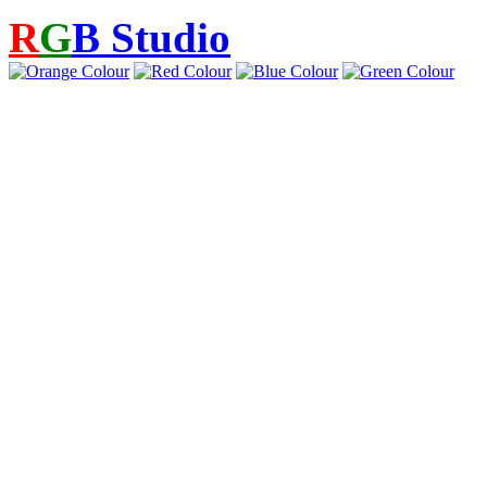
R
G
B
Studio