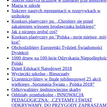
Sukces naszych uczniów w miejskiej grze terenowej
Magia w szkole
Sukcesy naszych reprezentacji w rozgrywkach w
unihokeja
Konkurs plastyczny pn. „Chrońmy się przed
zakażeniem wirusem brodawczaka ludzkiego”
Jak z niczego zrobić coś?
Konkurs plastyczny pn."Polska - moje miejsce, mój
kraj"
Obchodziliśmy Europejski Tydzień Świadomości
Dysleksji
1000 drzew na 100-lecie Odzyskania Niepodległośc
Polski
Dzień Edukacji Narodowej 2018
Wycieczki szkolne - Bieszczady
Uczestniczyliśmy w finale jubileuszowej 25 akcji
wielkiego „Sprzątania Świata – Polska 2018”
Odkrywaliśmy średniowieczne skarby
Oddziały przedszkolne - INNOWACJA
PEDAGOGICZNA: „CZYTAMY I ŚWIAT
ODKRYWAMY, DO PRZYGODY ZAPRASZAM