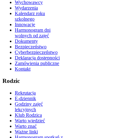
Wychowawcy
Wydarzenia
Kalendarz roku
szkolnego
Innowacje
Harmonogram dni
wolnych od zajęć
Dokumenty
Bezpieczeństwo
Cyberbezpieczeństwo
Deklaracja dostępności
Zamówienia publiczne
Kontakt
Rodzic
Rekrutacja
E-dziennik
Godziny zajęć
lekcyjnych
Klub Rodzica
Warto wiedzieć
Warto znać
Ważne linki
Harmonogram spotkań z