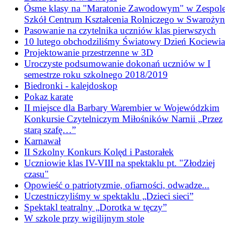
Ósme klasy na "Maratonie Zawodowym" w Zespol
Szkół Centrum Kształcenia Rolniczego w Swarożyn
Pasowanie na czytelnika uczniów klas pierwszych
10 lutego obchodziliśmy Światowy Dzień Kociewia
Projektowanie przestrzenne w 3D
Uroczyste podsumowanie dokonań uczniów w I
semestrze roku szkolnego 2018/2019
Biedronki - kalejdoskop
Pokaz karate
II miejsce dla Barbary Warembier w Wojewódzkim
Konkursie Czytelniczym Miłośników Narnii „Przez
starą szafę…”
Karnawał
II Szkolny Konkurs Kolęd i Pastorałek
Uczniowie klas IV-VIII na spektaklu pt. "Złodziej
czasu"
Opowieść o patriotyzmie, ofiarności, odwadze...
Uczestniczyliśmy w spektaklu „Dzieci sieci”
Spektakl teatralny „Dorotka w tęczy”
W szkole przy wigilijnym stole