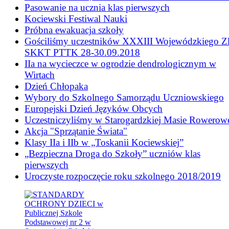
Pasowanie na ucznia klas pierwszych
Kociewski Festiwal Nauki
Próbna ewakuacja szkoły
Gościliśmy uczestników XXXIII Wojewódzkiego Z
SKKT PTTK 28-30.09.2018
IIa na wycieczce w ogrodzie dendrologicznym w
Wirtach
Dzień Chłopaka
Wybory do Szkolnego Samorządu Uczniowskiego
Europejski Dzień Języków Obcych
Uczestniczyliśmy w Starogardzkiej Masie Rowerow
Akcja "Sprzątanie Świata"
Klasy IIa i IIb w „Toskanii Kociewskiej”
„Bezpieczna Droga do Szkoły” uczniów klas
pierwszych
Uroczyste rozpoczęcie roku szkolnego 2018/2019