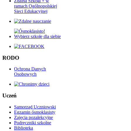
Zdalna Szkoła + w
ramach Ogólnopolskiej
Sieci Edukacyjnej
RODO
Ochrona Danych
Osobowych
Uczeń
Samorząd Uczniowski
Egzamin ósmoklasisty
Zajęcia pozalekcyjne
Podręczniki szkolne
Biblioteka