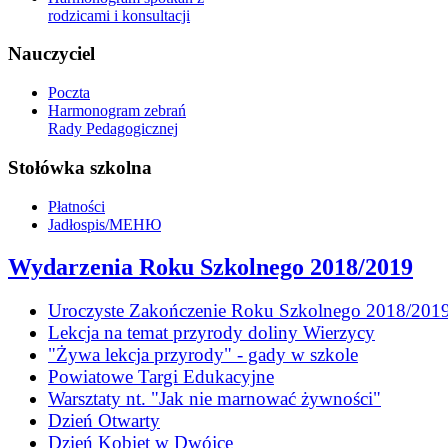
rodzicami i konsultacji
Nauczyciel
Poczta
Harmonogram zebrań
Rady Pedagogicznej
Stołówka szkolna
Płatności
Jadłospis/МЕНЮ
Wydarzenia Roku Szkolnego 2018/2019
Uroczyste Zakończenie Roku Szkolnego 2018/201
Lekcja na temat przyrody doliny Wierzycy
"Żywa lekcja przyrody" - gady w szkole
Powiatowe Targi Edukacyjne
Warsztaty nt. "Jak nie marnować żywności"
Dzień Otwarty
Dzień Kobiet w Dwójce