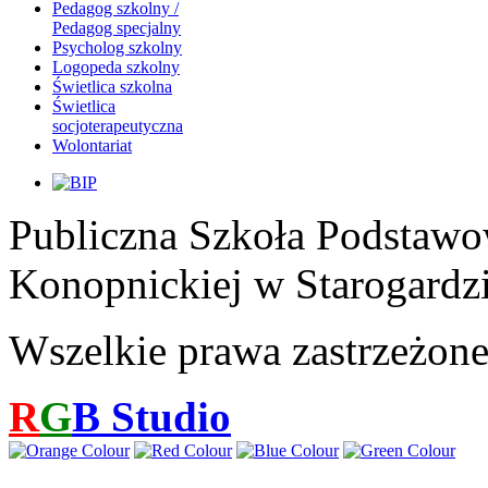
Pedagog szkolny /
Pedagog specjalny
Psycholog szkolny
Logopeda szkolny
Świetlica szkolna
Świetlica
socjoterapeutyczna
Wolontariat
Publiczna Szkoła Podstawo
Konopnickiej w Starogardz
Wszelkie prawa zastrzeżon
R
G
B
Studio