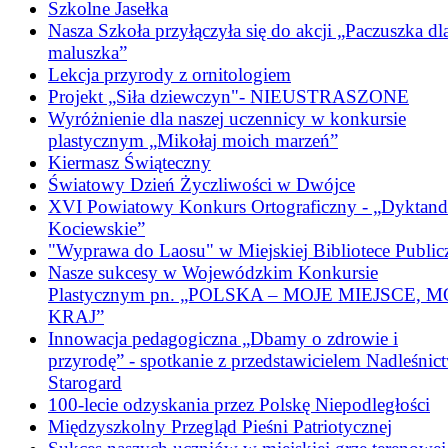
Szkolne Jasełka
Nasza Szkoła przyłączyła się do akcji „Paczuszka dl
maluszka”
Lekcja przyrody z ornitologiem
Projekt „Siła dziewczyn"- NIEUSTRASZONE
Wyróżnienie dla naszej uczennicy w konkursie
plastycznym „Mikołaj moich marzeń”
Kiermasz Świąteczny
Światowy Dzień Życzliwości w Dwójce
XVI Powiatowy Konkurs Ortograficzny - „Dyktan
Kociewskie”
"Wyprawa do Laosu" w Miejskiej Bibliotece Public
Nasze sukcesy w Wojewódzkim Konkursie
Plastycznym pn. „POLSKA – MOJE MIEJSCE, M
KRAJ”
Innowacja pedagogiczna „Dbamy o zdrowie i
przyrodę” - spotkanie z przedstawicielem Nadleśnic
Starogard
100-lecie odzyskania przez Polskę Niepodległości
Międzyszkolny Przegląd Pieśni Patriotycznej