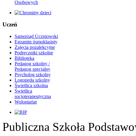
Osobowych
Uczeń
Samorząd Uczniowski
Egzamin ósmoklasisty
Zajęcia pozalekcyjne
Podręczniki szkolne
Biblioteka
Pedagog szkolny /
Pedagog specjalny
Psycholog szkolny
Logopeda szkolny
Świetlica szkolna
Świetlica
socjoterapeutyczna
Wolontariat
Publiczna Szkoła Podstawo