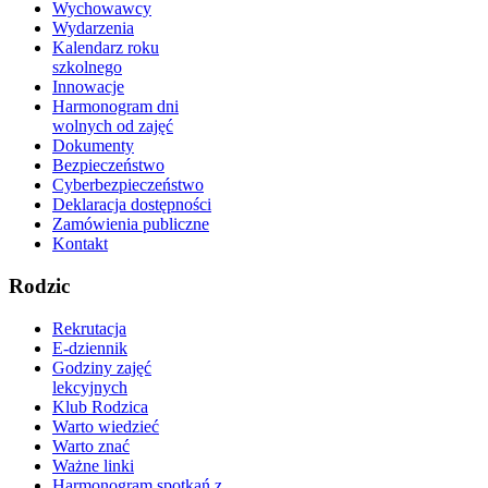
Wychowawcy
Wydarzenia
Kalendarz roku
szkolnego
Innowacje
Harmonogram dni
wolnych od zajęć
Dokumenty
Bezpieczeństwo
Cyberbezpieczeństwo
Deklaracja dostępności
Zamówienia publiczne
Kontakt
Rodzic
Rekrutacja
E-dziennik
Godziny zajęć
lekcyjnych
Klub Rodzica
Warto wiedzieć
Warto znać
Ważne linki
Harmonogram spotkań z