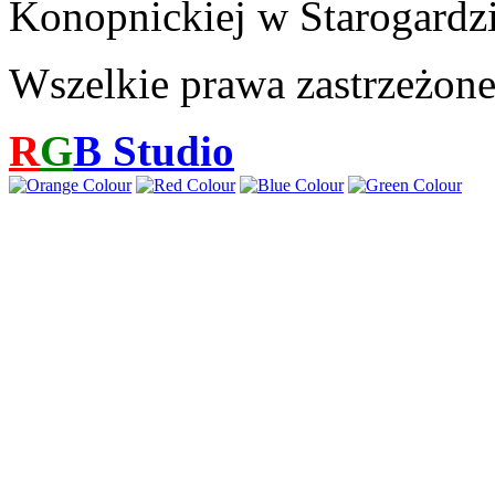
Konopnickiej w Starogardz
Wszelkie prawa zastrzeżon
R
G
B
Studio