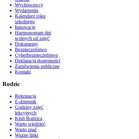
Wychowawcy
Wydarzenia
Kalendarz roku
szkolnego
Innowacje
Harmonogram dni
wolnych od zajęć
Dokumenty
Bezpieczeństwo
Cyberbezpieczeństwo
Deklaracja dostępności
Zamówienia publiczne
Kontakt
Rodzic
Rekrutacja
E-dziennik
Godziny zajęć
lekcyjnych
Klub Rodzica
Warto wiedzieć
Warto znać
Ważne linki