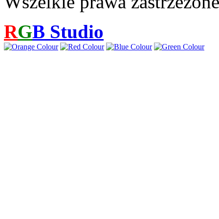
Wszelkie prawa zastrzeżon
R
G
B
Studio