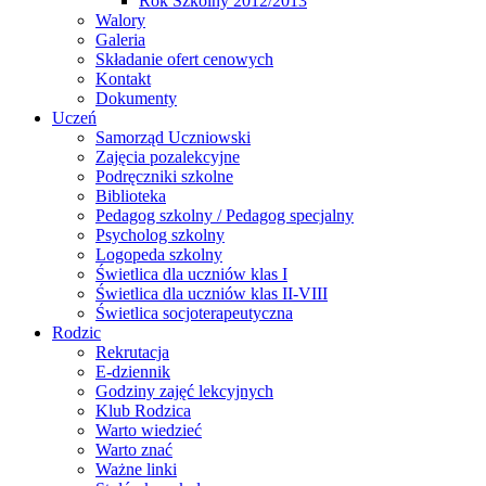
Rok Szkolny 2012/2013
Walory
Galeria
Składanie ofert cenowych
Kontakt
Dokumenty
Uczeń
Samorząd Uczniowski
Zajęcia pozalekcyjne
Podręczniki szkolne
Biblioteka
Pedagog szkolny / Pedagog specjalny
Psycholog szkolny
Logopeda szkolny
Świetlica dla uczniów klas I
Świetlica dla uczniów klas II-VIII
Świetlica socjoterapeutyczna
Rodzic
Rekrutacja
E-dziennik
Godziny zajęć lekcyjnych
Klub Rodzica
Warto wiedzieć
Warto znać
Ważne linki