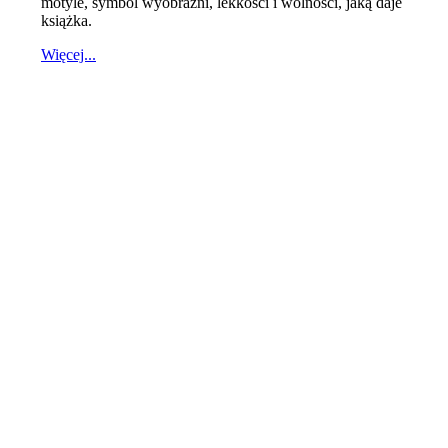
motyle, symbol wyobraźni, lekkości i wolności, jaką daje
książka.
Więcej...