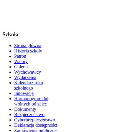
Szkoła
Strona główna
Historia szkoły
Patron
Walory
Galeria
Wychowawcy
Wydarzenia
Kalendarz roku
szkolnego
Innowacje
Harmonogram dni
wolnych od zajęć
Dokumenty
Bezpieczeństwo
Cyberbezpieczeństwo
Deklaracja dostępności
Zamówienia publiczne