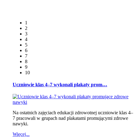
1
2
3
4
5
6
7
8
9
10
Uczniowie klas 4–7 wykonali plakaty prom…
Na ostatnich zajęciach edukacji zdrowotnej uczniowie klas 4–
7 pracowali w grupach nad plakatami promującymi zdrowe
nawyki.
Więcej...