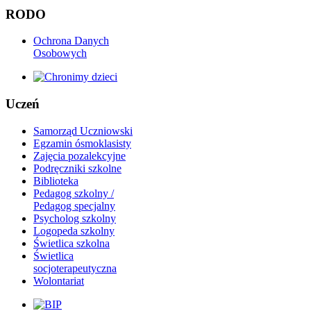
RODO
Ochrona Danych
Osobowych
Uczeń
Samorząd Uczniowski
Egzamin ósmoklasisty
Zajęcia pozalekcyjne
Podręczniki szkolne
Biblioteka
Pedagog szkolny /
Pedagog specjalny
Psycholog szkolny
Logopeda szkolny
Świetlica szkolna
Świetlica
socjoterapeutyczna
Wolontariat