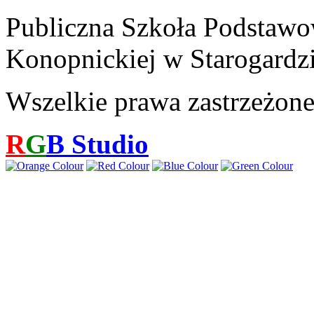
Publiczna Szkoła Podstawo
Konopnickiej w Starogardz
Wszelkie prawa zastrzeżon
R
G
B
Studio