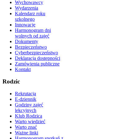
Wychowawcy
Wydarzenia
Kalendarz roku
szkolnego
Innowacje
Harmonogram dni
wolnych od zajęć
Dokumenty
Bezpieczeństwo
Cyberbezpieczeństwo
Deklaracja dostępności
Zamówienia publiczne
Kontakt
Rodzic
Rekrutacja
E-dziennik
Godziny zajęć
lekcyjnych
Klub Rodzica
Warto wiedzieć
Warto znać
Ważne linki
Harmonogram spotkań z